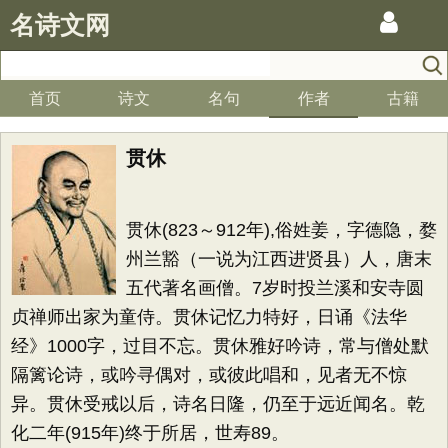
名诗文网
首页
诗文
名句
作者
古籍
贯休
贯休(823～912年),俗姓姜，字德隐，婺
州兰豁（一说为江西进贤县）人，唐末
五代著名画僧。7岁时投兰溪和安寺圆
贞禅师出家为童侍。贯休记忆力特好，日诵《法华
经》1000字，过目不忘。贯休雅好吟诗，常与僧处默
隔篱论诗，或吟寻偶对，或彼此唱和，见者无不惊
异。贯休受戒以后，诗名日隆，仍至于远近闻名。乾
化二年(915年)终于所居，世寿89。